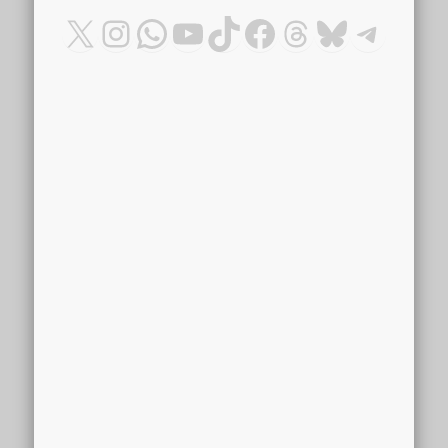
X
Instagram
WhatsApp
YouTube
TikTok
Facebook
Threads
Bluesky
Teleg