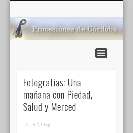
CARTELERA: CINES DE VERANO EN CÓRDOBA 2026
MULTIMEDIA >>
PORTADA
NOTICIAS
ENLACES
AGENDA
Pr
de
Fotografías: Una
mañana con Piedad,
Salud y Merced
PdC_ElBlog