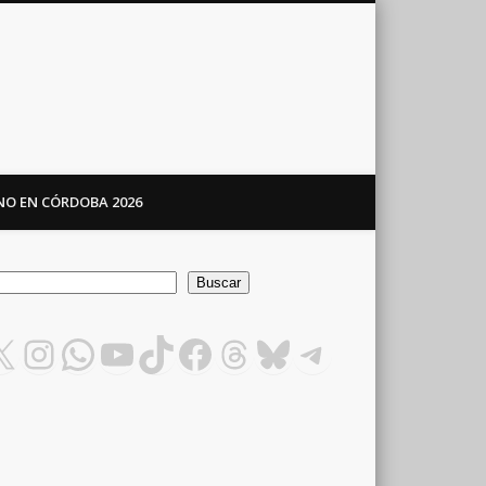
ANO EN CÓRDOBA 2026
car
Buscar
X
Instagram
WhatsApp
YouTube
TikTok
Facebook
Threads
Bluesky
Telegram