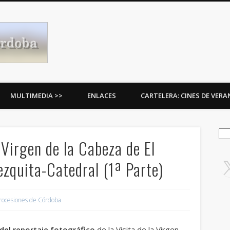
Procesiones de Córdoba
MULTIMEDIA >>
ENLACES
CARTELERA: CINES DE VER
Bus
a Virgen de la Cabeza de El
ezquita-Catedral (1ª Parte)
rocesiones de Córdoba
 del reportaje fotográfico
de la Visita de la Virgen