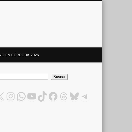
ANO EN CÓRDOBA 2026
car
Buscar
X
Instagram
WhatsApp
YouTube
TikTok
Facebook
Threads
Bluesky
Telegram