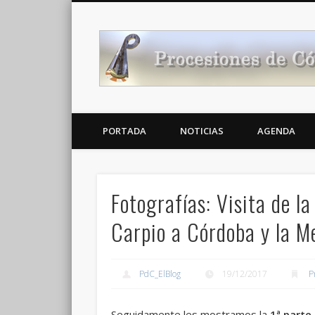
Noticias Cofrades
PORTADA
NOTICIAS
AGENDA
Fotografías: Visita de l
Carpio a Córdoba y la M
PdC_ElBlog
19/12/2017
P
Seguidamente les mostramos la
1ª parte