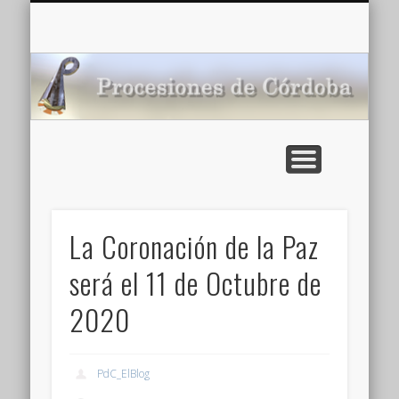
CARTELERA: CINES DE VERANO EN CÓRDOBA 2026
MULTIMEDIA >>
PORTADA
NOTICIAS
ENLACES
AGENDA
Pr
de
La Coronación de la Paz
será el 11 de Octubre de
2020
PdC_ElBlog