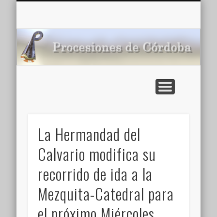
CARTELERA: CINES DE VERANO EN CÓRDOBA 2026
MULTIMEDIA >>
PORTADA
NOTICIAS
ENLACES
AGENDA
Pr
de
La Hermandad del
Calvario modifica su
recorrido de ida a la
Mezquita-Catedral para
el próximo Miércoles