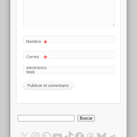
*
Nombre
*
Correo
electrónico
Web
Buscar
Buscar
X
Instagram
WhatsApp
YouTube
TikTok
Facebook
Threads
Bluesky
Teleg