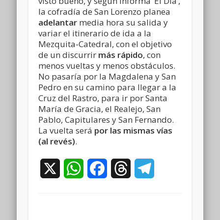
visto bueno, y según informa ‘El Día’,
la cofradía de San Lorenzo planea
adelantar
media hora su salida y
variar el itinerario de ida a la
Mezquita-Catedral, con el objetivo
de un discurrir
más rápido
, con
menos vueltas y menos obstáculos.
No pasaría por la Magdalena y San
Pedro en su camino para llegar a la
Cruz del Rastro, para ir por Santa
María de Gracia, el Realejo, San
Pablo, Capitulares y San Fernando.
La vuelta será
por las mismas vías
(al revés)
.
X
WhatsApp
Facebook
Threads
Telegram