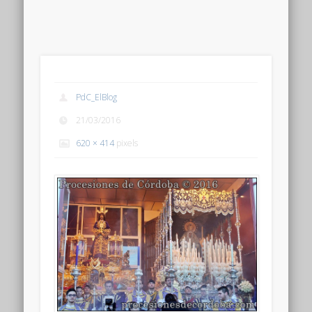
PdC_ElBlog
21/03/2016
620 × 414
pixels