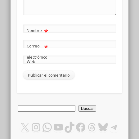
*
Nombre
*
Correo
electrónico
Web
Buscar
Buscar
X
Instagram
WhatsApp
YouTube
TikTok
Facebook
Threads
Bluesky
Teleg