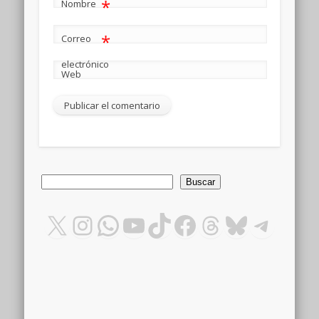
*
Nombre
*
Correo
electrónico
Web
Buscar
Buscar
X
Instagram
WhatsApp
YouTube
TikTok
Facebook
Threads
Bluesky
Teleg