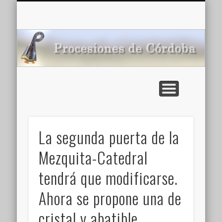
CARTELERA: CINES DE VERANO EN CÓRDOBA 2026
MULTIMEDIA >>
PORTADA
NOTICIAS
ENLACES
AGENDA
Pr
de
La segunda puerta de la
Mezquita-Catedral
tendrá que modificarse.
Ahora se propone una de
cristal y abatible