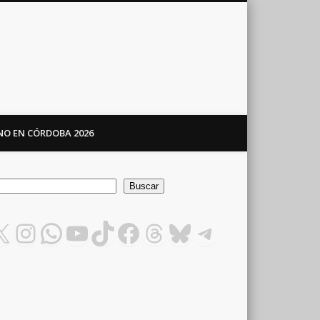
ANO EN CÓRDOBA 2026
car
Buscar
X
Instagram
WhatsApp
YouTube
TikTok
Facebook
Threads
Bluesky
Telegram