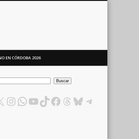
ANO EN CÓRDOBA 2026
car
Buscar
X
Instagram
WhatsApp
YouTube
TikTok
Facebook
Threads
Bluesky
Telegram