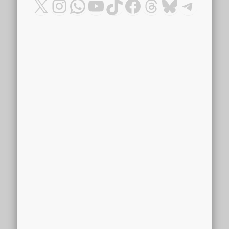
X
Instagram
WhatsApp
YouTube
TikTok
Facebook
Threads
Bluesky
Teleg