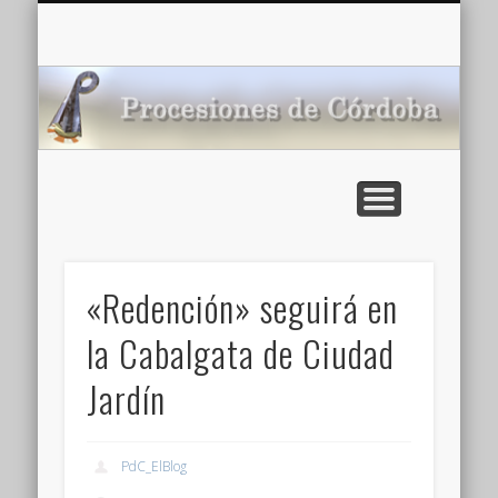
CARTELERA: CINES DE VERANO EN CÓRDOBA 2026
MULTIMEDIA >>
PORTADA
NOTICIAS
ENLACES
AGENDA
Pr
de
«Redención» seguirá en
la Cabalgata de Ciudad
Jardín
PdC_ElBlog