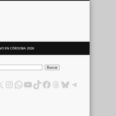
ANO EN CÓRDOBA 2026
car
Buscar
X
Instagram
WhatsApp
YouTube
TikTok
Facebook
Threads
Bluesky
Telegram