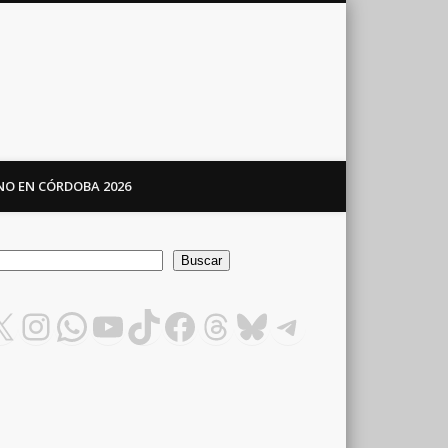
ANO EN CÓRDOBA 2026
car
Buscar
X
Instagram
WhatsApp
YouTube
TikTok
Facebook
Threads
Bluesky
Telegram