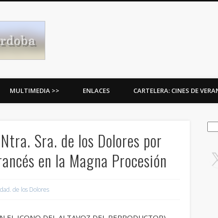
Procesiones de Córdoba
MULTIMEDIA >>
ENLACES
CARTELERA: CINES DE VER
Bus
Ntra. Sra. de los Dolores por
rancés en la Magna Procesión
dad. de los Dolores
 EN EL ICONO DEL ALTAVOZ DEL REPRODUCTOR)