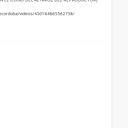
decordoba/videos/450184865562758/
ram