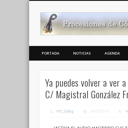
Noticias Cofrades
PORTADA
NOTICIAS
AGENDA
Ya puedes volver a ver a 
C/ Magistral González F
PdC_ElBlog
08/07/2019
H
(ACTIVA EL AUDIO HACIENDO CLIC