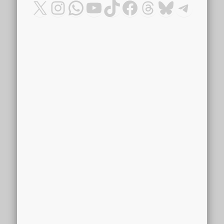
X
Instagram
WhatsApp
YouTube
TikTok
Facebook
Threads
Bluesky
Teleg