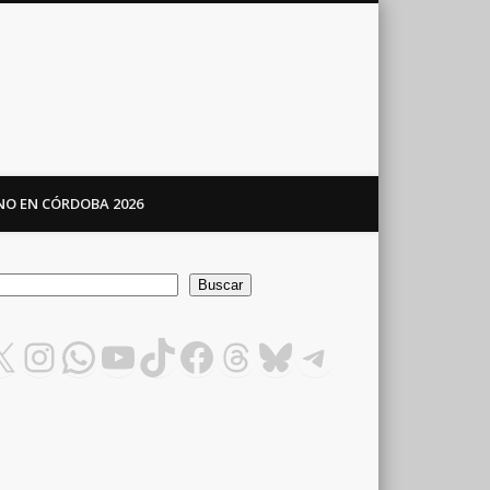
ANO EN CÓRDOBA 2026
car
Buscar
X
Instagram
WhatsApp
YouTube
TikTok
Facebook
Threads
Bluesky
Telegram