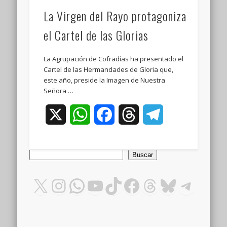
La Virgen del Rayo protagoniza
el Cartel de las Glorias
La Agrupación de Cofradías ha presentado el
Cartel de las Hermandades de Gloria que,
este año, preside la Imagen de Nuestra
Señora …
X
WhatsApp
Facebook
Threads
Telegram
Buscar
Buscar
X
Instagram
WhatsApp
YouTube
TikTok
Facebook
Threads
Bluesky
Teleg