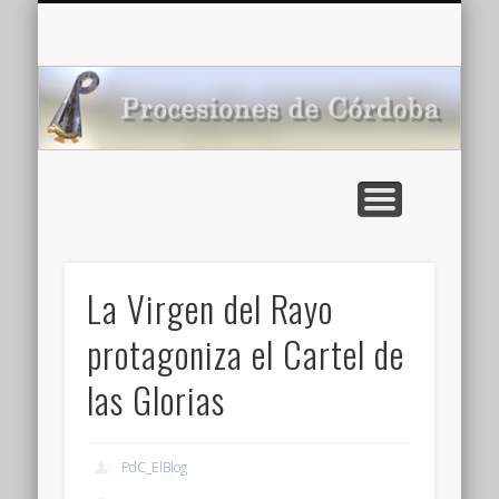
CARTELERA: CINES DE VERANO EN CÓRDOBA 2026
MULTIMEDIA >>
PORTADA
NOTICIAS
ENLACES
AGENDA
Pr
de
La Virgen del Rayo
protagoniza el Cartel de
las Glorias
PdC_ElBlog