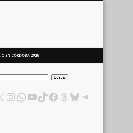
ANO EN CÓRDOBA 2026
car
Buscar
X
Instagram
WhatsApp
YouTube
TikTok
Facebook
Threads
Bluesky
Telegram