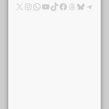
X
Instagram
WhatsApp
YouTube
TikTok
Facebook
Threads
Bluesky
Teleg