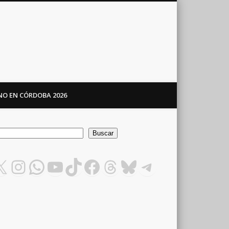
ANO EN CÓRDOBA 2026
car
Buscar
X
Instagram
WhatsApp
YouTube
TikTok
Facebook
Threads
Bluesky
Telegram