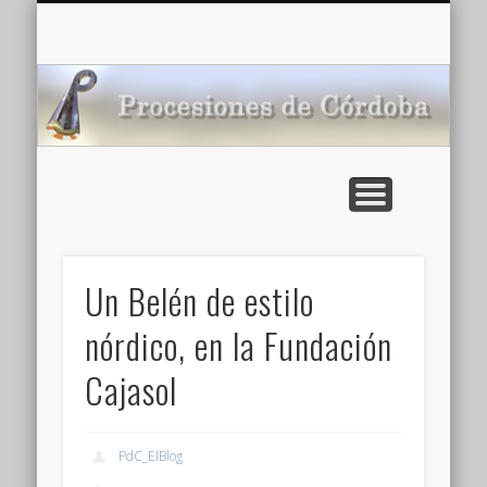
CARTELERA: CINES DE VERANO EN CÓRDOBA 2026
MULTIMEDIA >>
PORTADA
NOTICIAS
ENLACES
AGENDA
Pr
de
Un Belén de estilo
nórdico, en la Fundación
Cajasol
PdC_ElBlog