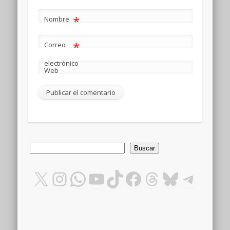
*
Nombre
*
Correo
electrónico
Web
Buscar
Buscar
X
Instagram
WhatsApp
YouTube
TikTok
Facebook
Threads
Bluesky
Teleg