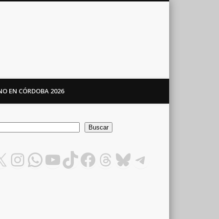
ANO EN CÓRDOBA 2026
car
Buscar
X
Instagram
WhatsApp
YouTube
TikTok
Facebook
Threads
Bluesky
Telegram