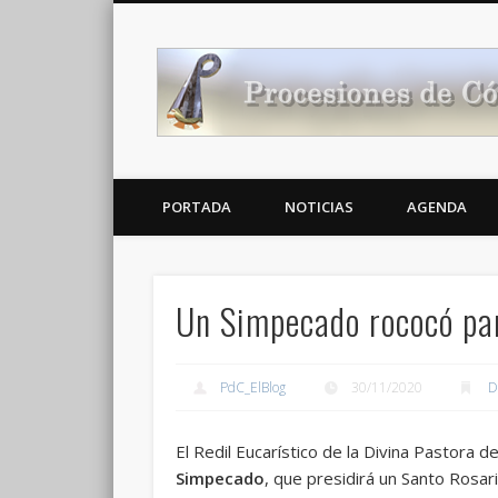
Noticias Cofrades
PORTADA
NOTICIAS
AGENDA
Un Simpecado rococó pa
PdC_ElBlog
30/11/2020
D
El Redil Eucarístico de la Divina Pastora 
Simpecado
, que presidirá un Santo Rosar