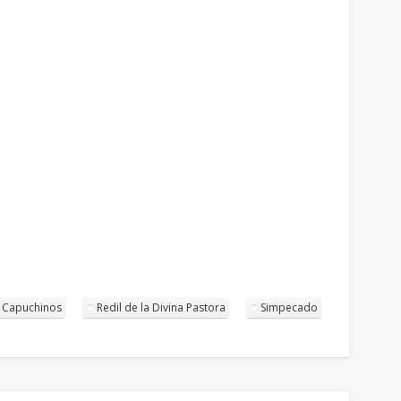
e Capuchinos
Redil de la Divina Pastora
Simpecado