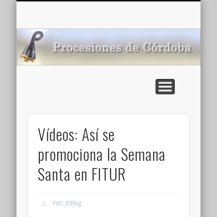
CARTELERA: CINES DE VERANO EN CÓRDOBA 2026
MULTIMEDIA >>
PORTADA
NOTICIAS
ENLACES
AGENDA
Pr
de
Vídeos: Así se
promociona la Semana
Santa en FITUR
PdC_ElBlog