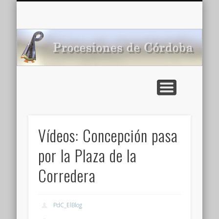
CARTELERA: CINES DE VERANO EN CÓRDOBA 2026
MULTIMEDIA >>
PORTADA
NOTICIAS
ENLACES
AGENDA
Pr
de
Vídeos: Concepción pasa
por la Plaza de la
Corredera
PdC_ElBlog