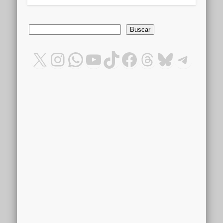
Buscar
Buscar
X
Instagram
WhatsApp
YouTube
TikTok
Facebook
Threads
Bluesky
Teleg