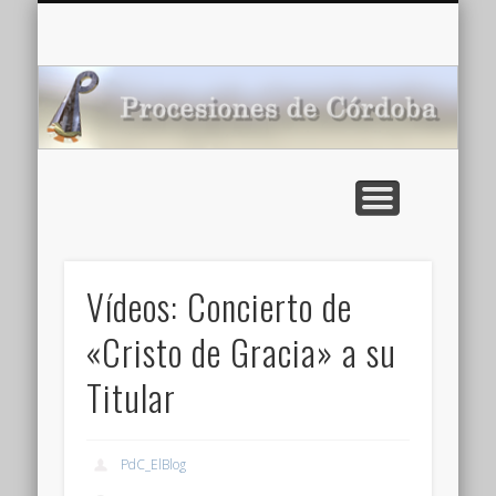
CARTELERA: CINES DE VERANO EN CÓRDOBA 2026
MULTIMEDIA >>
PORTADA
NOTICIAS
ENLACES
AGENDA
Pr
de
Vídeos: Concierto de
«Cristo de Gracia» a su
Titular
PdC_ElBlog