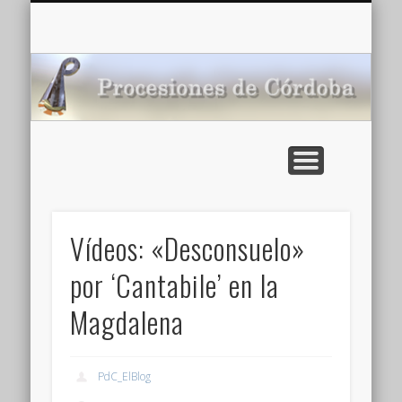
CARTELERA: CINES DE VERANO EN CÓRDOBA 2026
MULTIMEDIA >>
PORTADA
NOTICIAS
ENLACES
AGENDA
Pr
de
Vídeos: «Desconsuelo»
por ‘Cantabile’ en la
Magdalena
PdC_ElBlog