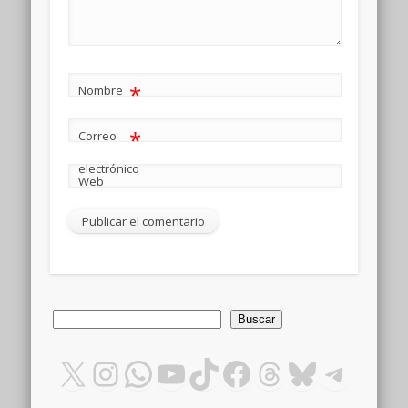
*
Nombre
*
Correo
electrónico
Web
Buscar
Buscar
X
Instagram
WhatsApp
YouTube
TikTok
Facebook
Threads
Bluesky
Teleg