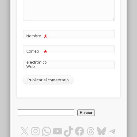
*
Nombre
*
Correo
electrónico
Web
Buscar
Buscar
X
Instagram
WhatsApp
YouTube
TikTok
Facebook
Threads
Bluesky
Teleg