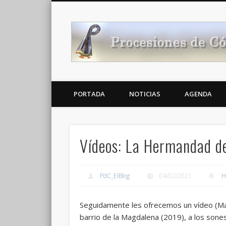
Noticias Cofrades
PORTADA
NOTICIAS
AGENDA
Vídeos: La Hermandad de
PdC_ElBlog
04/02/2021
H
Seguidamente les ofrecemos un vídeo (Ma
barrio de la Magdalena (2019), a los sone