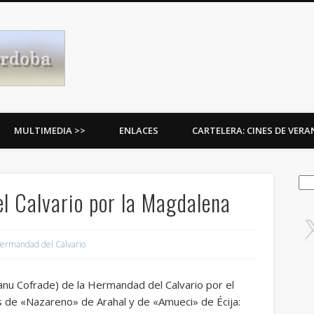
Procesiones de Córdoba
MULTIMEDIA >>
ENLACES
CARTELERA: CINES DE VER
Bus
l Calvario por la Magdalena
ermandad del Calvario
nu Cofrade) de la Hermandad del Calvario por el
s de «Nazareno» de Arahal y de «Amueci» de Écija: