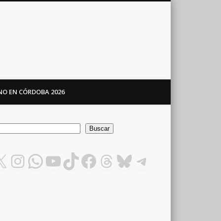
ANO EN CÓRDOBA 2026
car
Buscar
X
Instagram
WhatsApp
YouTube
TikTok
Facebook
Threads
Bluesky
Telegram