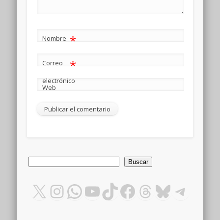
*
Nombre
*
Correo
electrónico
Web
Buscar
Buscar
X
Instagram
WhatsApp
YouTube
TikTok
Facebook
Threads
Bluesky
Teleg