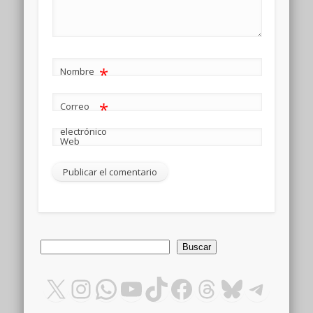
*
Nombre
*
Correo
electrónico
Web
Buscar
Buscar
X
Instagram
WhatsApp
YouTube
TikTok
Facebook
Threads
Bluesky
Teleg