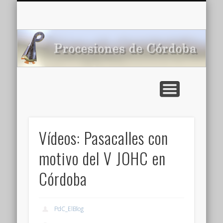
CARTELERA: CINES DE VERANO EN CÓRDOBA 2026
MULTIMEDIA >>
PORTADA
NOTICIAS
ENLACES
AGENDA
Pr
de
Vídeos: Pasacalles con
motivo del V JOHC en
Córdoba
PdC_ElBlog