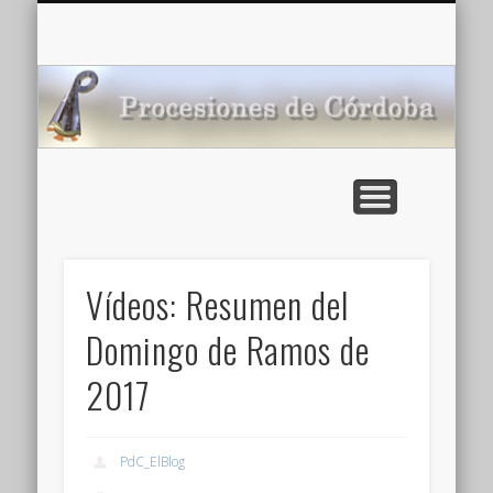
CARTELERA: CINES DE VERANO EN CÓRDOBA 2026
MULTIMEDIA >>
PORTADA
NOTICIAS
ENLACES
AGENDA
Pr
de
Vídeos: Resumen del
Domingo de Ramos de
2017
PdC_ElBlog