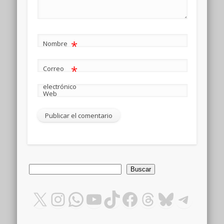
*
Nombre
*
Correo
electrónico
Web
Buscar
Buscar
X
Instagram
WhatsApp
YouTube
TikTok
Facebook
Threads
Bluesky
Teleg