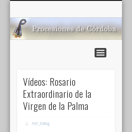
CARTELERA: CINES DE VERANO EN CÓRDOBA 2026
MULTIMEDIA >>
PORTADA
NOTICIAS
ENLACES
AGENDA
Pr
de
Vídeos: Rosario
Extraordinario de la
Virgen de la Palma
PdC_ElBlog