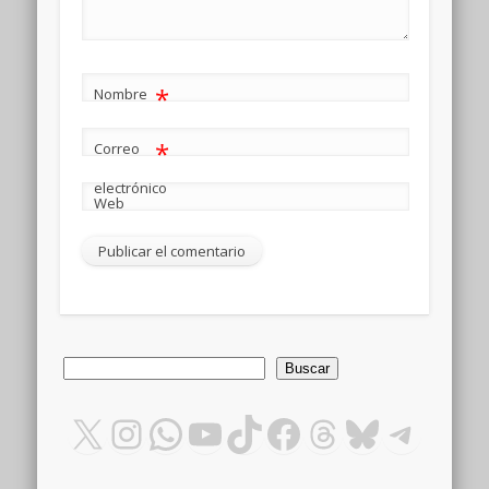
*
Nombre
*
Correo
electrónico
Web
Buscar
Buscar
X
Instagram
WhatsApp
YouTube
TikTok
Facebook
Threads
Bluesky
Teleg