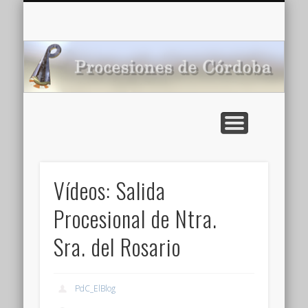
CARTELERA: CINES DE VERANO EN CÓRDOBA 2026
MULTIMEDIA >>
PORTADA
NOTICIAS
ENLACES
AGENDA
Pr
de
Vídeos: Salida
Procesional de Ntra.
Sra. del Rosario
PdC_ElBlog