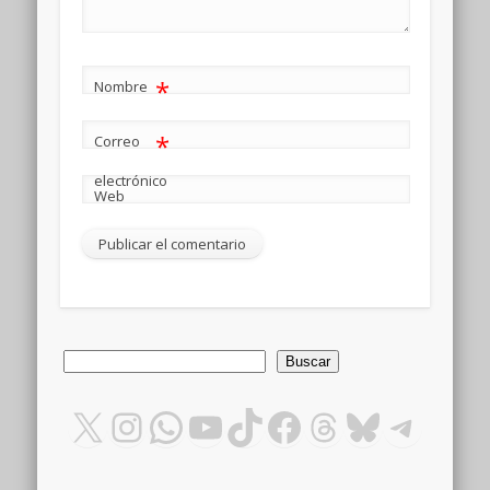
*
Nombre
*
Correo
electrónico
Web
Buscar
Buscar
X
Instagram
WhatsApp
YouTube
TikTok
Facebook
Threads
Bluesky
Teleg