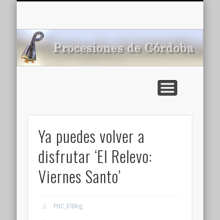
CARTELERA: CINES DE VERANO EN CÓRDOBA 2026
MULTIMEDIA >>
PORTADA
NOTICIAS
ENLACES
AGENDA
Pr
de
Ya puedes volver a
disfrutar ‘El Relevo:
Viernes Santo’
PdC_ElBlog