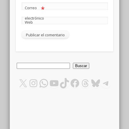
*
Correo
electrónico
Web
Buscar
Buscar
X
Instagram
WhatsApp
YouTube
TikTok
Facebook
Threads
Bluesky
Teleg