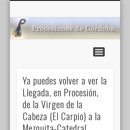
CARTELERA: CINES DE VERANO EN CÓRDOBA 2026
MULTIMEDIA >>
PORTADA
NOTICIAS
ENLACES
AGENDA
Pr
de
Ya puedes volver a ver la
Llegada, en Procesión,
de la Virgen de la
Cabeza (El Carpio) a la
Mezquita-Catedral