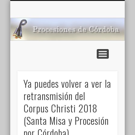
CARTELERA: CINES DE VERANO EN CÓRDOBA 2026
MULTIMEDIA >>
PORTADA
NOTICIAS
ENLACES
AGENDA
Pr
de
Ya puedes volver a ver la
retransmisión del
Corpus Christi 2018
(Santa Misa y Procesión
por Córdoba)