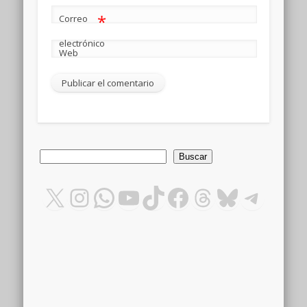
*
Correo
electrónico
Web
Buscar
Buscar
X
Instagram
WhatsApp
YouTube
TikTok
Facebook
Threads
Bluesky
Teleg