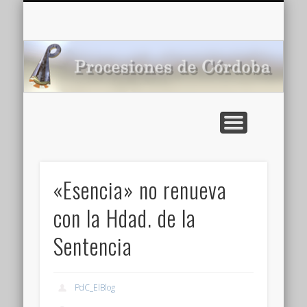
CARTELERA: CINES DE VERANO EN CÓRDOBA 2026
MULTIMEDIA >>
PORTADA
NOTICIAS
ENLACES
AGENDA
Pr
de
«Esencia» no renueva
con la Hdad. de la
Sentencia
PdC_ElBlog