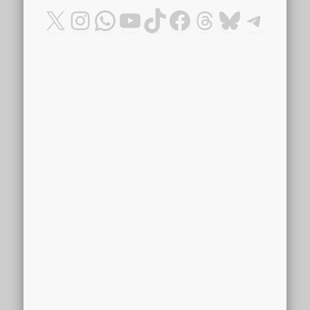
X
Instagram
WhatsApp
YouTube
TikTok
Facebook
Threads
Bluesky
Teleg