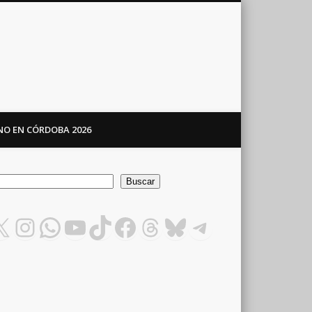
ANO EN CÓRDOBA 2026
car
Buscar
X
Instagram
WhatsApp
YouTube
TikTok
Facebook
Threads
Bluesky
Telegram