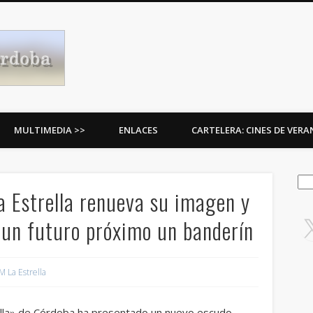
Procesiones de Córdoba
MULTIMEDIA >>
ENLACES
CARTELERA: CINES DE VER
Bus
a Estrella renueva su imagen y
n un futuro próximo un banderín
M La Estrella
rella» de Córdoba ha presentado un nuevo escudo