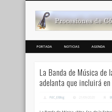
Noticias Cofrades
PORTADA
NOTICIAS
AGENDA
La Banda de Música de l
adelanta que incluirá e
PdC_ElBlog
21/09/2020
B
La Banda de Música «Ntra. Sra. de la Est