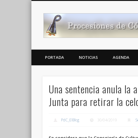
Noticias Cofrades
PORTADA
NOTICIAS
AGENDA
Una sentencia anula la a
Junta para retirar la ce
PdC_ElBlog
30/04/2019
S
Se considera que la Consejería de Cultur