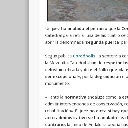
Un juez
ha anulado el permiso
que la
Con
Catedral para retirar una de las cuatro ce
abrir la denominada
‘segunda puerta’
para
Según publica
Cordópolis
, la sentencia c
la Mezquita-Catedral «han de
respetar
la
celosía»
retirada y
dice el fallo que «la
ser excepcional»
, por la
degradación
o p
monumento.
«Tanto la
normativa
andaluza como la esta
admitir intervenciones de conservación, res
rehabilitación».
El juez no dicta si hay qu
acto administrativo se ha anulado sea l
contrario
, la Junta de Andalucía podría h