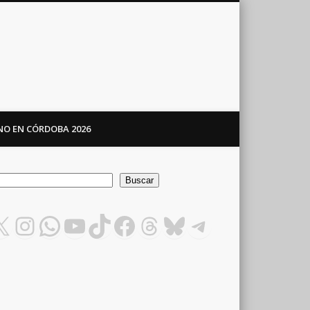
ANO EN CÓRDOBA 2026
car
Buscar
X
Instagram
WhatsApp
YouTube
TikTok
Facebook
Threads
Bluesky
Telegram