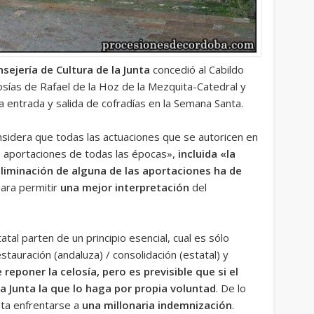
sejería de Cultura de la Junta
concedió al Cabildo
losías de Rafael de la Hoz de la Mezquita-Catedral y
 entrada y salida de cofradías en la Semana Santa.
onsidera que todas las actuaciones que se autoricen en
s aportaciones de todas las épocas»,
incluida «la
 eliminación de alguna de las aportaciones ha de
ara permitir
una mejor interpretación
del
tal parten de un principio esencial, cual es sólo
tauración (andaluza) / consolidación (estatal) y
e reponer la celosía, pero es previsible que si el
a Junta la que lo haga por propia voluntad
. De lo
asta enfrentarse a
una millonaria indemnización
.