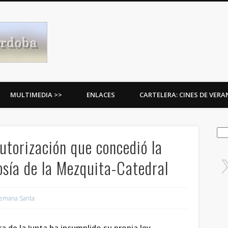
Procesiones de Córdoba
MULTIMEDIA >>
ENLACES
CARTELERA: CINES DE VER
Bus
utorización que concedió la
losía de la Mezquita-Catedral
emana Santa
a de la Junta ha incumplido su propia ley.