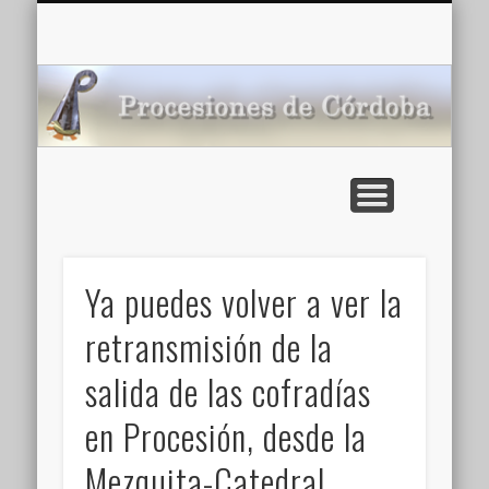
CARTELERA: CINES DE VERANO EN CÓRDOBA 2026
MULTIMEDIA >>
PORTADA
NOTICIAS
ENLACES
AGENDA
Pr
de
Ya puedes volver a ver la
retransmisión de la
salida de las cofradías
en Procesión, desde la
Mezquita-Catedral