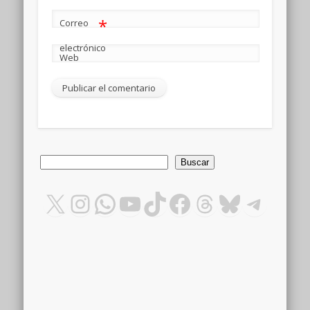
*
Correo
electrónico
Web
Buscar
Buscar
X
Instagram
WhatsApp
YouTube
TikTok
Facebook
Threads
Bluesky
Teleg